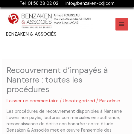
Aller
Tel. 01 56 38 02 02 info@benzaken-cdj.com​
au
contenu
BENZAKEN & ASSOCIÉS
Recouvrement d’impayés à
Nanterre : toutes les
procédures
Laisser un commentaire
Uncategorized
admin
/
/ Par
Les procédures de recouvrement disponibles à Nanterre
Loyers non payés, factures commerciales en souffrance,
reconnaissance de dette non honorée : notre étude
Benzaken & Associés met en œuvre l’ensemble des