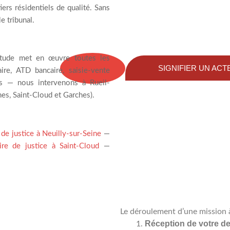
iers résidentiels de qualité. Sans
e tribunal.
étude met en œuvre toutes les
SIGNIFIER UN ACT
aire, ATD bancaire, saisie-vente
es — nous intervenons à Rueil-
s, Saint-Cloud et Garches).
de justice à Neuilly-sur-Seine
—
re de justice à Saint-Cloud
—
Le déroulement d’une mission
Réception de votre 