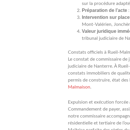
sur la procédure adapt
Préparation de l’acte
:
Intervention sur place
Mont-Valérien, Jonchère,
Valeur juridique immé
tribunal judiciaire de N
Constats officiels à Rueil-Mal
Le constat de commissaire de j
judiciaire de Nanterre. À Ruei
constats immobiliers de qualit
permis de construire, état des l
Malmaison
.
Expulsion et exécution forcée
Commandement de payer, assigna
notre commissaire accompagne
résidentielle et tertiaire de l
Maîtrise parfaite des règles du