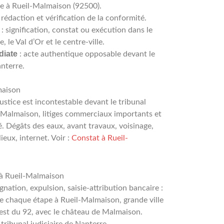
ée à Rueil-Malmaison (92500).
 rédaction et vérification de la conformité.
: signification, constat ou exécution dans le
 le Val d’Or et le centre-ville.
diate
: acte authentique opposable devant le
anterre.
maison
ustice est incontestable devant le tribunal
l-Malmaison, litiges commerciaux importants et
é. Dégâts des eaux, avant travaux, voisinage,
ieux, internet. Voir :
Constat à Rueil-
 à Rueil-Malmaison
tion, expulsion, saisie-attribution bancaire :
 chaque étape à Rueil-Malmaison, grande ville
’ouest du 92, avec le château de Malmaison.
 tribunal judiciaire de Nanterre.