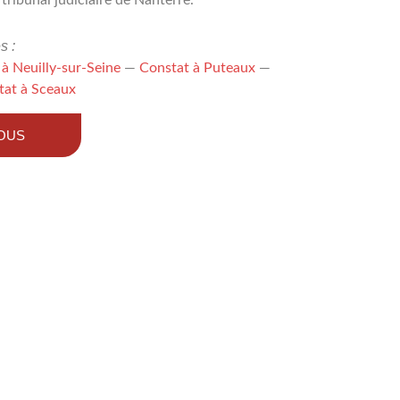
s :
à Neuilly-sur-Seine
—
Constat à Puteaux
—
tat à Sceaux
OUS