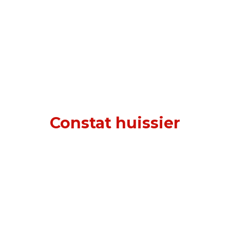
Constat huissier
à Puteaux (92800)