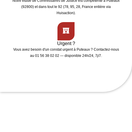
Notre étude de
Commissaires de Justice
est compétente à
Puteaux
(92800)
et dans tout le 92 (78, 95, 28, France entière via
Huisaction).
Urgent ?
Vous avez besoin d'un
constat urgent
à Puteaux ? Contactez-nous
au 01 56 38 02 02 — disponible 24h/24, 7j/7.