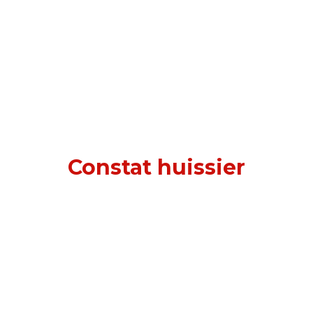
Constat huissier
à Montrouge (92120)