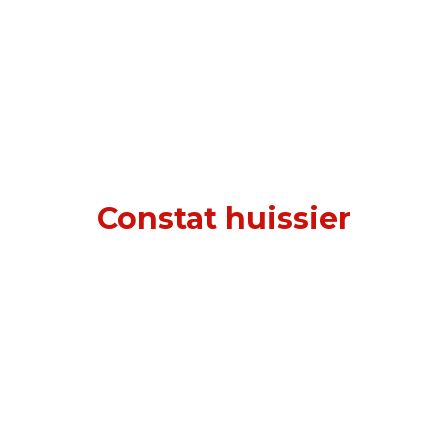
Constat huissier
à Villeneuve-la-Garenne
(92390)