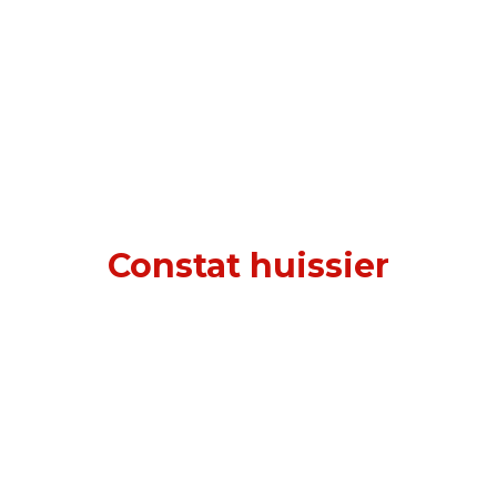
Constat huissier
à Vanves (92170)