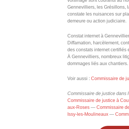
voisinage sont courants au nor
Gennevilliers, les Grésillons, 
constate les nuisances sur pl
demeure ou action judiciaire.
Constat internet à Gennevillie
Diffamation, harcèlement, cont
des constats internet certifiés
À Gennevilliers, nombreux liti
dommages liés aux chantiers.
Voir aussi :
Commissaire de jus
Commissaire de justice dans le
Commissaire de justice à Cou
aux-Roses
—
Commissaire de
Issy-les-Moulineaux
—
Commis