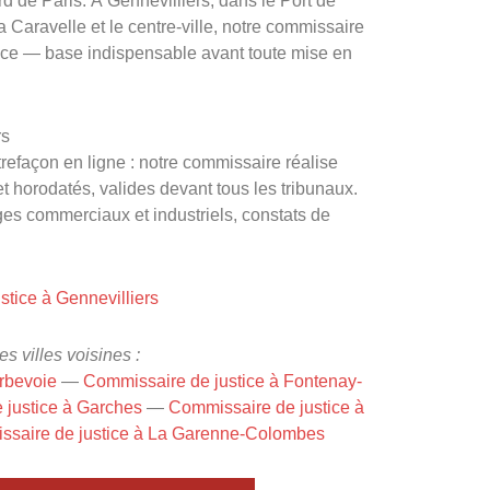
d de Paris. À Gennevilliers, dans le Port de
la Caravelle et le centre-ville, notre commissaire
ace — base indispensable avant toute mise en
rs
refaçon en ligne : notre commissaire réalise
 et horodatés, valides devant tous les tribunaux.
ges commerciaux et industriels, constats de
tice à Gennevilliers
s villes voisines :
rbevoie
—
Commissaire de justice à Fontenay-
 justice à Garches
—
Commissaire de justice à
saire de justice à La Garenne-Colombes