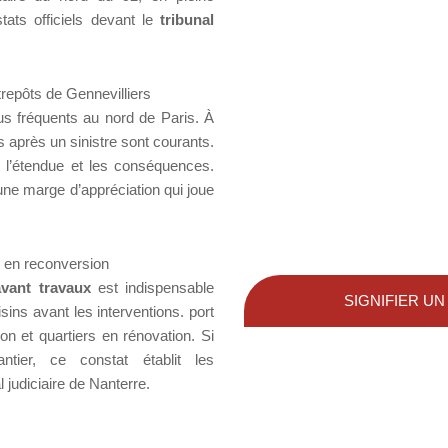
ats officiels devant le
tribunal
repôts de Gennevilliers
us fréquents au nord de Paris. À
s après un sinistre sont courants.
, l’étendue et les conséquences.
’une marge d’appréciation qui joue
s en reconversion
avant travaux
est indispensable
SIGNIFIER UN
oisins avant les interventions. port
ion et quartiers en rénovation. Si
ier, ce constat établit les
l judiciaire de Nanterre.