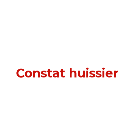
Constat huissier
à Gennevilliers (92230